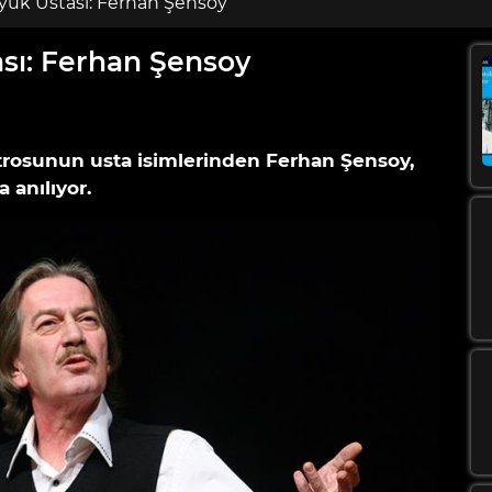
ük Ustası: Ferhan Şensoy
sı: Ferhan Şensoy
0 Yorum
atrosunun usta isimlerinden Ferhan Şensoy,
 anılıyor.