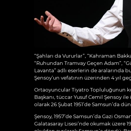
“Şahları da Vururlar”, “Kahraman Bakka
“Ruhundan Tramvay Geçen Adam”, “Gül
Lavanta” adlı eserlerin de aralarında
Şensoy’un vefatının üzerinden 4 yıl geç
Ortaoyuncular Tiyatro Topluluğunun k
Başkanı, tüccar Yusuf Cemil Şensoy il
olarak 26 Şubat 1951’de Samsun’da dün
Şensoy, 1957’de Samsun’da Gazi Osman 
Galatasaray Lisesi’nde okumak üzere 196