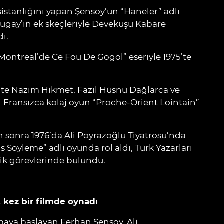
istanlığını yapan Şensoy’un “Haneler” adlı
ugay’ın ek skeçleriyle Devekuşu Kabare
ı.
Montreal’de Ce Fou De Gogol” eseriyle 1975’te
’te Nazım Hikmet, Fazıl Hüsnü Dağlarca ve
 Fransızca kolaj oyun “Proche-Orient Lointain”
n sonra 1976’da Ali Poyrazoğlu Tiyatrosu’nda
 Söyleme” adlı oyunda rol aldı, Türk Yazarları
ik görevlerinde bulundu.
k kez bir filmde oynadı
zmaya başlayan Ferhan Şensoy, Ali