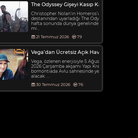
The Odyssey Gişeyi Kasıp Kavurdu
Christopher Nolan’ın Homeros’un
destanından uyarladığı The Odyssey, ilk
hafta sonunda dünya genelinde 264,1
mi...
21 Temmuz 2026
79
Vega’dan Ücretsiz Açık Hava Konseri
Vega, özlenen enerjisiyle 5 Ağustos
2026 Çarşamba akşamı Yapı Kredi
bomontiada Avlu sahnesinde yerini
alacak. ...
30 Temmuz 2026
76