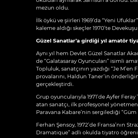
okuldan ayrılarak Samsun’a döndü. Baş
mezun oldu.
İlk öykü ve şiirleri 1969’da “Yeni Ufukl
kaleme aldığı skeçler 1970’te Devekuş
Güzel Sanatlar’a girdiği yıl amatör t
Aynı yıl hem Devlet Güzel Sanatlar A
de “Galatasaray Oyuncuları” isimli ama
Topluluk, sanatçının yazdığı “Je M’en F
provalarını, Haldun Taner’in önderli
gerçekleştirdi.
Grup oyuncularıyla 1971’de Ayfer Fera
atan sanatçı, ilk profesyonel yönetmen
Paravana Kabare’nin sergilediği “Güm
Ferhan Şensoy, 1972’de Fransa’nın Stra
Dramatique” adlı okulda tiyatro öğren