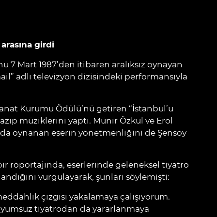
 arasına girdi
unu 7 Mart 1987’den itibaren aralıksız oynayan
ail” adlı televizyon dizisindeki performansıyla
.
 Sanat Kurumu Ödülü’nü getiren “İstanbul’u
ıp müziklerini yaptı. Münir Özkul ve Erol
r’da oynanan eserin yönetmenliğini de Şensoy
ir röportajında, eserlerinde geleneksel tiyatro
ndığını vurgulayarak, şunları söylemişti:
ddahlık çizgisi yakalamaya çalışıyorum.
yumsuz tiyatrodan da yararlanmaya