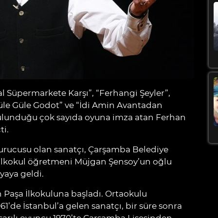
l Süpermarkete Karşı”, “Ferhangi Şeyler”,
e Güle Godot” ve “İdi Amin Avantadan
 bulunduğu çok sayıda oyuna imza atan Ferhan
ti.
urucusu olan sanatçı, Çarşamba Belediye
e ilkokul öğretmeni Müjgan Şensoy’un oğlu
yaya geldi.
Paşa İlkokuluna başladı. Ortaokulu
1’de İstanbul’a gelen sanatçı, bir süre sonra