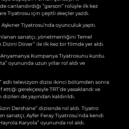
nde canlandırdığı “garson” rolüyle ilk kez
e Tiyatrosu için çeşitli skeçler yazdı.
a Aşkıner Tiyatrosu’nda oyunculuk yaptı.
yınlanan sanatçı, yönetmenliğini Temel
zini Döver” ile ilk kez bir filmde yer aldı.
ile Anyamanya Kumpanya Tiyatrosunu kurdu.
a” oyununda uzun yıllar rol aldı ve
” adlı televizyon dizisi ikinci bölümden sonra
f ettiği gerekçesiyle TRT’de yasaklandı ve
 dizileri de yayından kaldırıldı.
izin Dershane” dizisinde rol aldı. Tiyatro
 sanatçı, Ayfer Feray Tiyatrosu’nda kendi
“Hayrola Karyola” oyununda rol aldı.