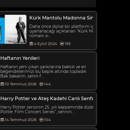
Kürk Mantolu Madonna Sinemalara Geliyo
Daha önce dijital bir platform için diziye
uyarlanacağı açıklanan “Kürk Mantolu Madonna”
romanı si...
4 Eylül 2024
195
Haftanın Yenileri
Haftanın yeni çıkan şarkılarına baktık ve en
beğendiklerimizi bu başlık altında topladık.
Bak bakalım, senin f...
10 Temmuz 2026
144
Harry Potter ve Ateş Kadehi Canlı Senfoni Eşliğinde
Harry Potter serisinin 25. yılı kapsamında düzenlenen “Harry
Potter Film Concert Series”, serinin ...
14 Temmuz 2026
104