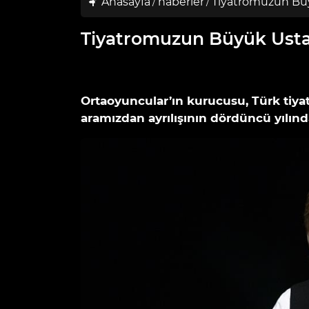
Anasayfa
haberler
Tiyatromuzun Büy
Tiyatromuzun Büyük Usta
31 Ağustos 2025 tarihinde eklendi.
Ortaoyuncular’ın kurucusu, Türk tiy
aramızdan ayrılışının dördüncü yılında