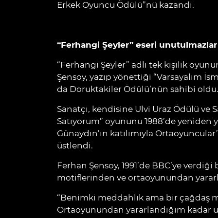
Erkek Oyuncu Ödülü”nü kazandı.
“Ferhangi Şeyler” eseri unutulmazlar
“Ferhangi Şeyler” adlı tek kişilik oyun
Şensoy, yazıp yönettiği “Varsayalım İsm
da Doruktakiler Ödülü’nün sahibi oldu
Sanatçı, kendisine Ulvi Uraz Ödülü ve
Satıyorum” oyununu 1988’de yeniden yaz
Günaydın’ın katılımıyla Ortaoyuncula
üstlendi.
Ferhan Şensoy, 1991’de BBC’ye verdiği b
motiflerinden ve ortaoyunundan yararla
“Benimki meddahlık ama bir çağdaş me
Ortaoyunundan yararlandığım kadar u