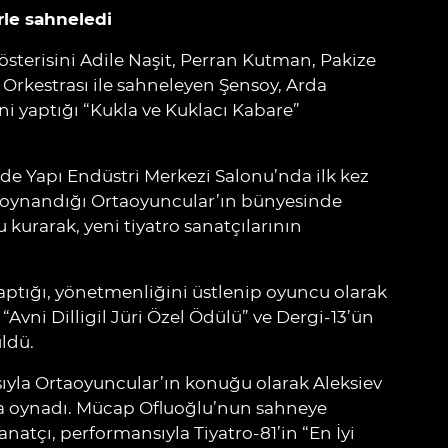
rle sahneledi
österisini Adile Naşit, Perran Kutman, Pakize
 Orkestrası ile sahneleyen Şensoy, Arda
ni yaptığı “Kukla ve Kuklacı Kabare”
’de Yapı Endüstri Merkezi Salonu’nda ilk kez
n oynandığı Ortaoyuncular’ın bünyesinde
kurarak, yeni tiyatro sanatçılarının
aptığı, yönetmenliğini üstlenip oyuncu olarak
, “Avni Dilligil Jüri Özel Ödülü” ve Dergi-13’ün
ldü.
ısıyla Ortaoyuncular’ın konuğu olarak Aleksiev
 oynadı. Mücap Ofluoğlu’nun sahneye
tçı, performansıyla Tiyatro-81’in “En İyi