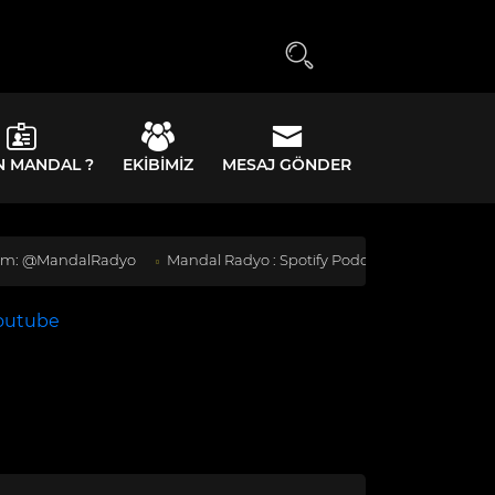
N MANDAL ?
EKIBIMIZ
MESAJ GÖNDER
MandalRadyo
Mandal Radyo : Spotify Podcast kanalımıza abone olm