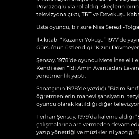
Poyrazoğlu’yla rol aldığı skeçlerin biri
televizyona çıktı, TRT ve Devekuşu Kabar
Usta oyuncu, bir süre Nisa Serezli-Tolg
İlk kitabı “Kazancı Yokuşu” 1977’de ya
Gürsu’nun üstlendiği “Kızını Dövmeyen Di
Şensoy, 1978’de oyuncu Mete İnselel 
Kendi eseri “İdi Amin Avantadan Lavant
yönetmenlik yaptı.
Sanatçının 1978’de yazdığı “Bizim Sınıf
öğretmenlerin manevi şahsiyatını tezyi
oyuncu olarak katıldığı diğer televizyon
Ferhan Şensoy, 1979’da kaleme aldığı “S
çalışmalarına ara vermeden devam eden
yazıp yönettiği ve müziklerini yaptığı 