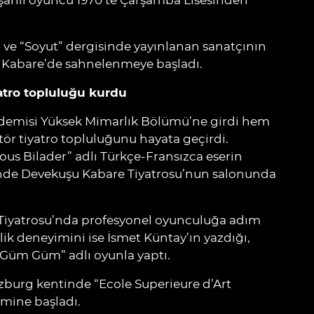
arılı oyuncu 1970’te Çarşamba Lisesinden
ar” ve “Soyut” dergisinde yayınlanan sanatçının
u Kabare’de sahnelenmeye başladı.
iyatro topluluğu kurdu
kademisi Yüksek Mimarlık Bölümü’ne girdi hem
tör tiyatro topluluğunu hayata geçirdi.
ous Bilader” adlı Türkçe-Fransızca eserin
ğinde Devekuşu Kabare Tiyatrosu’nun salonunda
y Tiyatrosu’nda profesyonel oyunculuğa adım
lik deneyimini ise İsmet Küntay’ın yazdığı,
 Güm Güm” adlı oyunla yaptı.
zburg kentinde “Ecole Superieure d’Art
imine başladı.