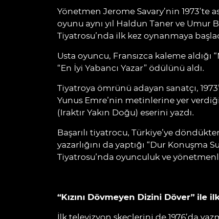
Yönetmen Jerome Savary’nin 1973’te as
oyunu aynı yıl Haldun Taner ve Umur B
Tiyatrosu’nda ilk kez oynanmaya başlad
Usta oyuncu, Fransızca kaleme aldığı “
“En İyi Yabancı Yazar” ödülünü aldı.
Tiyatroya ömrünü adayan sanatçı, 1973
Yunus Emre’nin metinlerine yer verdiği
(Iraktır Yakın Doğu) eserini yazdı.
Başarılı tiyatrocu, Türkiye’ye döndükte
yazarlığını da yaptığı “Dur Konuşma Sus
Tiyatrosu’nda oyunculuk ve yönetmenl
“Kızını Dövmeyen Dizini Döver” ile il
İlk televizyon skeçlerini de 1976’da ya