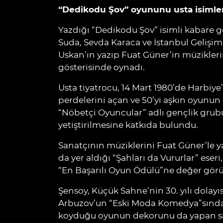
“Dedikodu Şov” oyununu usta isimle
Yazdığı “Dedikodu Şov” isimli kabare g
Suda, Sevda Karaca ve İstanbul Gelişim
Uskan’ın yazıp Fuat Güner’in müzikleri
gösterisinde oynadı.
Usta tiyatrocu, 14 Mart 1980’de Harbiye
perdelerini açan ve 50’yi aşkın oyunu
“Nöbetçi Oyuncular” adlı gençlik grubu 
yetiştirilmesine katkıda bulundu.
Sanatçının müziklerini Fuat Güner’le y
da yer aldığı “Şahları da Vururlar” eseri
“En Başarılı Oyun Ödülü”ne değer görü
Şensoy, Küçük Sahne’nin 30. yılı dolay
Arbuzov’un “Eski Moda Komedya”sında
koyduğu oyunun dekorunu da yapan sana