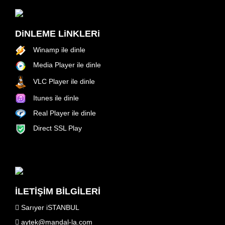
DiNLEME LiNKLERi
Winamp ile dinle
Media Player ile dinle
VLC Player ile dinle
Itunes ile dinle
Real Player ile dinle
Direct SSL Play
İLETİŞİM BİLGİLERİ
Sarıyer iSTANBUL
aytek@mandal-la.com