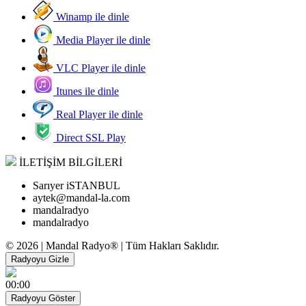
Winamp ile dinle
Media Player ile dinle
VLC Player ile dinle
Itunes ile dinle
Real Player ile dinle
Direct SSL Play
İLETİŞİM BİLGİLERİ
Sarıyer iSTANBUL
aytek@mandal-la.com
mandalradyo
mandalradyo
© 2026 | Mandal Radyo® | Tüm Hakları Saklıdır.
Radyoyu Gizle
00:00
Radyoyu Göster