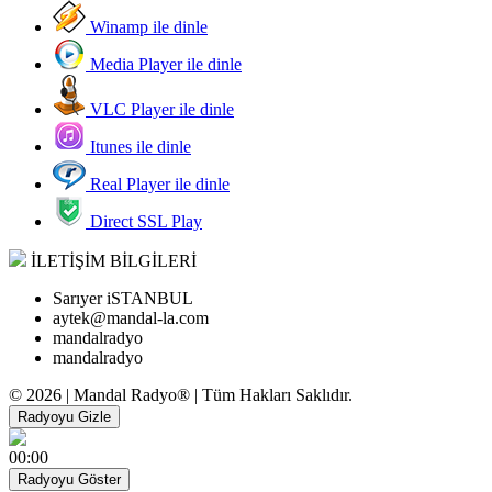
Winamp ile dinle
Media Player ile dinle
VLC Player ile dinle
Itunes ile dinle
Real Player ile dinle
Direct SSL Play
İLETİŞİM BİLGİLERİ
Sarıyer iSTANBUL
aytek@mandal-la.com
mandalradyo
mandalradyo
© 2026 | Mandal Radyo® | Tüm Hakları Saklıdır.
Radyoyu Gizle
00:00
Radyoyu Göster