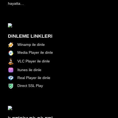
hayatta…
DiNLEME LiNKLERi
Winamp ile dinle
Media Player ile dinle
VLC Player ile dinle
Itunes ile dinle
Real Player ile dinle
Direct SSL Play