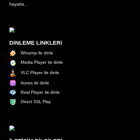
hayatta…
DiNLEME LiNKLERi
Winamp ile dinle
Media Player ile dinle
VLC Player ile dinle
Itunes ile dinle
Real Player ile dinle
Direct SSL Play