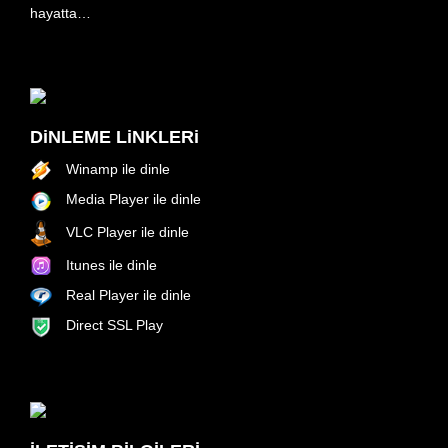
hayatta…
DiNLEME LiNKLERi
Winamp ile dinle
Media Player ile dinle
VLC Player ile dinle
Itunes ile dinle
Real Player ile dinle
Direct SSL Play