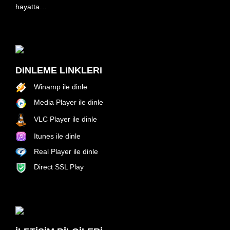
hayatta…
DiNLEME LiNKLERi
Winamp ile dinle
Media Player ile dinle
VLC Player ile dinle
Itunes ile dinle
Real Player ile dinle
Direct SSL Play