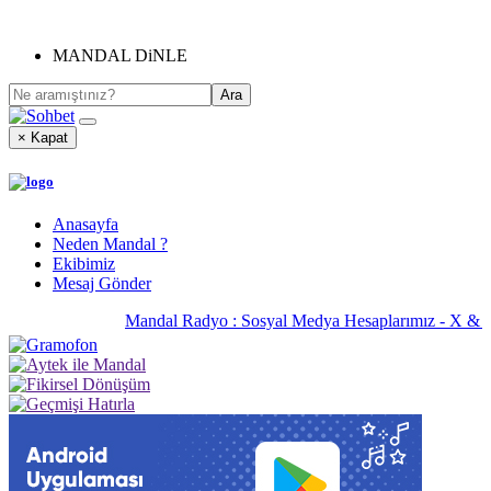
MANDAL DiNLE
× Kapat
Anasayfa
Neden Mandal ?
Ekibimiz
Mesaj Gönder
Mandal Radyo : Sosyal Medya Hesaplarımız - X & 