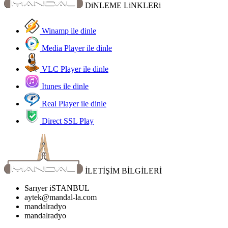
DiNLEME LiNKLERi
Winamp ile dinle
Media Player ile dinle
VLC Player ile dinle
Itunes ile dinle
Real Player ile dinle
Direct SSL Play
İLETİŞİM BİLGİLERİ
Sarıyer iSTANBUL
aytek@mandal-la.com
mandalradyo
mandalradyo