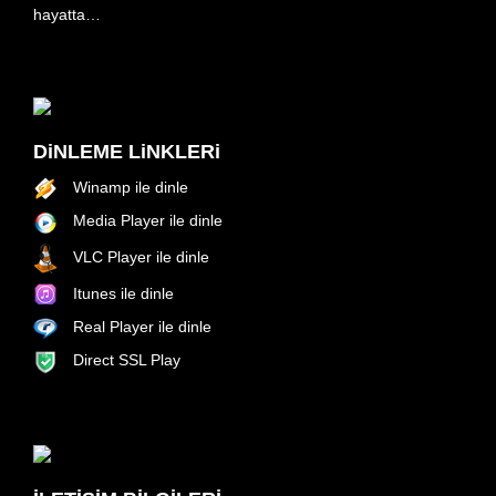
hayatta…
DiNLEME LiNKLERi
Winamp ile dinle
Media Player ile dinle
VLC Player ile dinle
Itunes ile dinle
Real Player ile dinle
Direct SSL Play