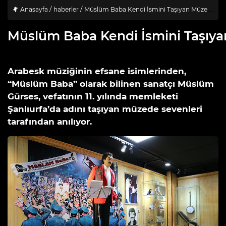
Anasayfa
haberler
Müslüm Baba Kendi İsmini Taşıyan Müzede Anılıyor
Müslüm Baba Kendi İsmini Taşıya
1 Mart 2024 tarihinde eklendi.
0 Yorum
Arabesk müziğinin efsane isimlerinden,
“Müslüm Baba” olarak bilinen sanatçı Müslüm
Gürses, vefatının 11. yılında memleketi
Şanlıurfa’da adını taşıyan müzede sevenleri
tarafından anılıyor.