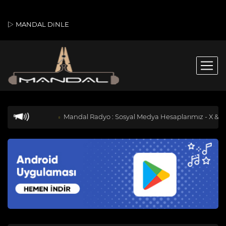
MANDAL DiNLE
Mandal Radyo : Sosyal Medya Hesaplarımız - X & Insta