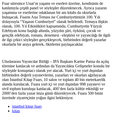
Fuar süresince Unat’ın yaşamı ve eserleri üzerine, kendisinin de
katılımıyla çeşitli panel ve söyleşiler düzenlenecek. Ayrıca yazarın
yaşamına ve eserlerine odaklanan bir anı kitabı da okurlarla
buluşacak. Fuarın Ana Teması ise Cumhuriyetimizin 100. Yılı
dolayısıyla “Yaşasın Cumhuriyet” olarak belirlendi. Temaya ilişkin
olarak, 100. Yıl Etkinlikleri kapsamında, Cumhuriyetin Yüzyılı
Edebiyatı konu başlığı altında, yüzyılın şiiri, öyküsü, çocuk ve
gençlik edebiyatı, romanı, denemesi –eleştirisi ve yayıncılığı ile ilgili
de ilgi çekici söyleşiler gerçekleşecek, birbirinden değerli yazarlar
okurlarla bir araya gelerek, fikirlerini paylaşacaklar.
Uluslararası Yayıncılar Birliği – IPA Başkanı Karine Pansa da açılış
törenine katılacak ve ardından da Yayıncılıkta Gelişmeler konulu bir
söyleşide konuşmacı olarak yer alacak. Yurt içi ve yurt dışından
birbirinden değerli yayınevlerini, yazarları ve okurları ağırlayacak
olan İstanbul Kitap Fuarı, 10 salon ve toplam 40 bin metrekarelik
alanda kurulacak. Fuara yurt içi ve yurt dışından 998 yayınevi ve
sivil toplum kuruluşu katılacak, 400’den fazla kültür etkinliği ve
2000’den fazla yazar imza günü düzenleyecek. Fuara 500 binin
üzerinde ziyaretçinin yoğun ilgisi bekleniyor.
istanbul kitap fuarı
kitap