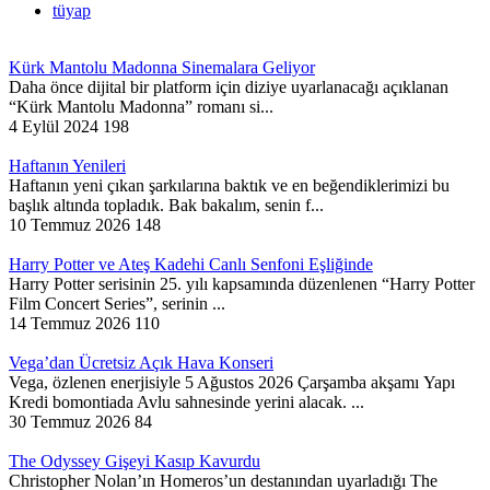
tüyap
Kürk Mantolu Madonna Sinemalara Geliyor
Daha önce dijital bir platform için diziye uyarlanacağı açıklanan
“Kürk Mantolu Madonna” romanı si...
4 Eylül 2024
198
Haftanın Yenileri
Haftanın yeni çıkan şarkılarına baktık ve en beğendiklerimizi bu
başlık altında topladık. Bak bakalım, senin f...
10 Temmuz 2026
148
Harry Potter ve Ateş Kadehi Canlı Senfoni Eşliğinde
Harry Potter serisinin 25. yılı kapsamında düzenlenen “Harry Potter
Film Concert Series”, serinin ...
14 Temmuz 2026
110
Vega’dan Ücretsiz Açık Hava Konseri
Vega, özlenen enerjisiyle 5 Ağustos 2026 Çarşamba akşamı Yapı
Kredi bomontiada Avlu sahnesinde yerini alacak. ...
30 Temmuz 2026
84
The Odyssey Gişeyi Kasıp Kavurdu
Christopher Nolan’ın Homeros’un destanından uyarladığı The