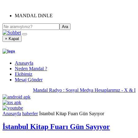
MANDAL DiNLE
× Kapat
Anasayfa
Neden Mandal ?
Ekibimiz
Mesaj Gönder
Mandal Radyo : Sosyal Medya Hesaplarımız - X & I
Anasayfa
haberler
İstanbul Kitap Fuarı Gün Sayıyor
İstanbul Kitap Fuarı Gün Sayıyor