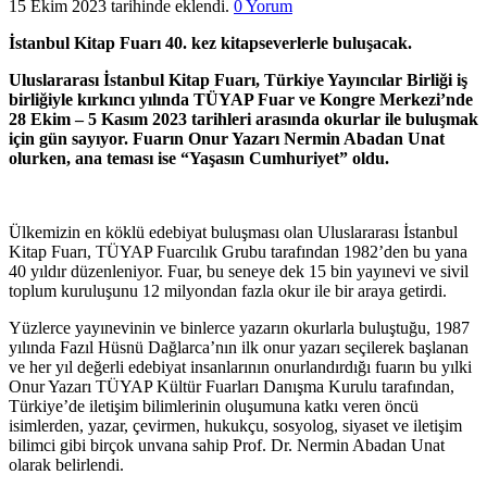
15 Ekim 2023 tarihinde eklendi.
0 Yorum
İstanbul Kitap Fuarı 40. kez kitapseverlerle buluşacak.
Uluslararası İstanbul Kitap Fuarı, Türkiye Yayıncılar Birliği iş
birliğiyle kırkıncı yılında TÜYAP Fuar ve Kongre Merkezi’nde
28 Ekim – 5 Kasım 2023 tarihleri arasında okurlar ile buluşmak
için gün sayıyor. Fuarın Onur Yazarı Nermin Abadan Unat
olurken, ana teması ise “Yaşasın Cumhuriyet” oldu.
Ülkemizin en köklü edebiyat buluşması olan Uluslararası İstanbul
Kitap Fuarı, TÜYAP Fuarcılık Grubu tarafından 1982’den bu yana
40 yıldır düzenleniyor. Fuar, bu seneye dek 15 bin yayınevi ve sivil
toplum kuruluşunu 12 milyondan fazla okur ile bir araya getirdi.
Yüzlerce yayınevinin ve binlerce yazarın okurlarla buluştuğu, 1987
yılında Fazıl Hüsnü Dağlarca’nın ilk onur yazarı seçilerek başlanan
ve her yıl değerli edebiyat insanlarının onurlandırdığı fuarın bu yılki
Onur Yazarı TÜYAP Kültür Fuarları Danışma Kurulu tarafından,
Türkiye’de iletişim bilimlerinin oluşumuna katkı veren öncü
isimlerden, yazar, çevirmen, hukukçu, sosyolog, siyaset ve iletişim
bilimci gibi birçok unvana sahip Prof. Dr. Nermin Abadan Unat
olarak belirlendi.