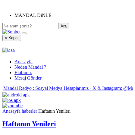
MANDAL DiNLE
× Kapat
Anasayfa
Neden Mandal ?
Ekibimiz
Mesaj Gönder
Mandal Radyo : Sosyal Medya Hesaplarımız - X & Instagram: @Man
Anasayfa
haberler
Haftanın Yenileri
Haftanın Yenileri