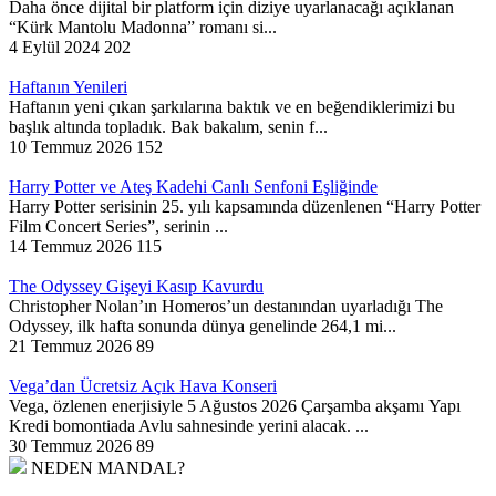
Daha önce dijital bir platform için diziye uyarlanacağı açıklanan
“Kürk Mantolu Madonna” romanı si...
4 Eylül 2024
202
Haftanın Yenileri
Haftanın yeni çıkan şarkılarına baktık ve en beğendiklerimizi bu
başlık altında topladık. Bak bakalım, senin f...
10 Temmuz 2026
152
Harry Potter ve Ateş Kadehi Canlı Senfoni Eşliğinde
Harry Potter serisinin 25. yılı kapsamında düzenlenen “Harry Potter
Film Concert Series”, serinin ...
14 Temmuz 2026
115
The Odyssey Gişeyi Kasıp Kavurdu
Christopher Nolan’ın Homeros’un destanından uyarladığı The
Odyssey, ilk hafta sonunda dünya genelinde 264,1 mi...
21 Temmuz 2026
89
Vega’dan Ücretsiz Açık Hava Konseri
Vega, özlenen enerjisiyle 5 Ağustos 2026 Çarşamba akşamı Yapı
Kredi bomontiada Avlu sahnesinde yerini alacak. ...
30 Temmuz 2026
89
NEDEN MANDAL?