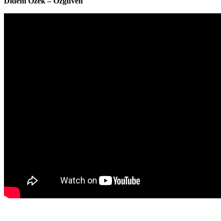
Didem Özek – Özgüven