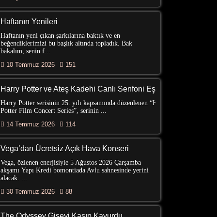
Haftanın Yenileri
Haftanın yeni çıkan şarkılarına baktık ve en
beğendiklerimizi bu başlık altında topladık. Bak
bakalım, senin f...
10 Temmuz 2026
151
Harry Potter ve Ateş Kadehi Canlı Senfoni Eşliğinde
Harry Potter serisinin 25. yılı kapsamında düzenlenen “Harry
Potter Film Concert Series”, serinin ...
14 Temmuz 2026
114
Vega’dan Ücretsiz Açık Hava Konseri
Vega, özlenen enerjisiyle 5 Ağustos 2026 Çarşamba
akşamı Yapı Kredi bomontiada Avlu sahnesinde yerini
alacak. ...
30 Temmuz 2026
88
The Odyssey Gişeyi Kasıp Kavurdu