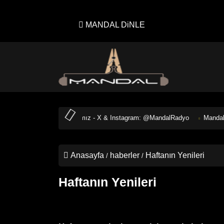
MANDAL DiNLE
yal Medya Hesaplarımız - X & Instagram: @MandalRadyo
Mandal Radyo 
Anasayfa
haberler
Haftanın Yenileri
Haftanın Yenileri
22 Ağustos 2025 tarihinde eklendi.