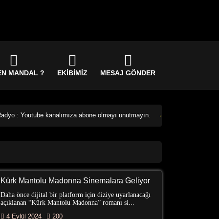
EN MANDAL ?
EKIBIMIZ
MESAJ GÖNDER
 Youtube kanalımıza abone olmayı unutmayın.
Mandal Radyo : Canlı Yayı
Kürk Mantolu Madonna Sinemalara Geliyor
Daha önce dijital bir platform için diziye uyarlanacağı
açıklanan “Kürk Mantolu Madonna” romanı si...
4 Eylül 2024
200