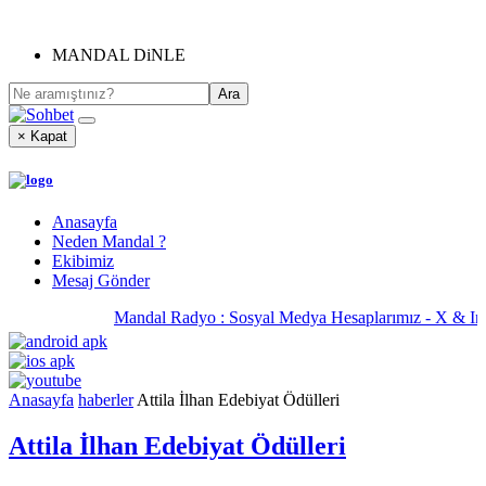
MANDAL DiNLE
× Kapat
Anasayfa
Neden Mandal ?
Ekibimiz
Mesaj Gönder
Mandal Radyo : Sosyal Medya Hesaplarımız - X & I
Anasayfa
haberler
Attila İlhan Edebiyat Ödülleri
Attila İlhan Edebiyat Ödülleri