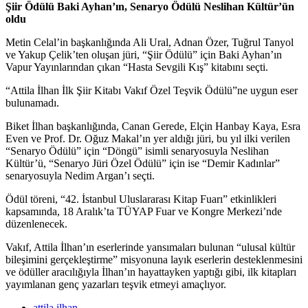
Şiir Ödülü Baki Ayhan’ın, Senaryo Ödülü Neslihan Kültür’ün
oldu
Metin Celal’in başkanlığında Ali Ural, Adnan Özer, Tuğrul Tanyol
ve Yakup Çelik’ten oluşan jüri, “Şiir Ödülü” için Baki Ayhan’ın
Vapur Yayınlarından çıkan “Hasta Sevgili Kış” kitabını seçti.
“Attila İlhan İlk Şiir Kitabı Vakıf Özel Teşvik Ödülü”ne uygun eser
bulunamadı.
Biket İlhan başkanlığında, Canan Gerede, Elçin Hanbay Kaya, Esra
Even ve Prof. Dr. Oğuz Makal’ın yer aldığı jüri, bu yıl ilki verilen
“Senaryo Ödülü” için “Döngü” isimli senaryosuyla Neslihan
Kültür’ü, “Senaryo Jüri Özel Ödülü” için ise “Demir Kadınlar”
senaryosuyla Nedim Argan’ı seçti.
Ödül töreni, “42. İstanbul Uluslararası Kitap Fuarı” etkinlikleri
kapsamında, 18 Aralık’ta TÜYAP Fuar ve Kongre Merkezi’nde
düzenlenecek.
Vakıf, Attila İlhan’ın eserlerinde yansımaları bulunan “ulusal kültür
bileşimini gerçekleştirme” misyonuna layık eserlerin desteklenmesini
ve ödüller aracılığıyla İlhan’ın hayattayken yaptığı gibi, ilk kitapları
yayımlanan genç yazarları teşvik etmeyi amaçlıyor.
attila ilhan