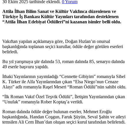
30 Ekim 2025 tarihinde eklendi.
0 Yorum
Attila İlhan Bilim Sanat ve Kültür Vakfınca düzenlenen ve
Türkiye İş Bankası Kültür Yayınları tarafından desteklenen
“Attila İlhan Edebiyat Ödülleri”ni kazanan isimler belli oldu.
Vakıftan yapılan açıklamaya göre, Doğan Hızlan’ın onursal
başkanlığında toplanan seçici kurullar, ödüle değer görülen eserleri
belirledi.
Bu yıl yarışmaya şiir dalında 53, roman dalında 85, senaryo dalında
49 eserle başvuru yapıldı.
İthaki Yayınlarının yayımladığı “Cennette Gibiyim” romanıyla Sibel
K. Türker ile Alfa Yayınlarından çıkan “Elsa Niego’nun Cenaze
Alayı” adlı romanıyla Raşel Meseri “Roman Ödülü”nün sahibi oldu.
“İlk Roman Vakıf Özel Teşvik Ödülü”, İletişim Yayınlarından çıkan
“Unufak” romanıyla Rober Koptaş’a verildi.
Roman dalında ödüle değer bulunan eserler, Mehmet Eroğlu
başkanlığında, Handan Coşgun, Faruk Şüyün, Seval Şahin ve aileyi
temsilen Ali Cem İlhan’dan oluşan seçici kurul tarafından belirlendi.