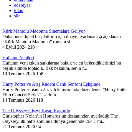
edebiyat
kitap
şiir
Kürk Mantolu Madonna Sinemalara Geliyor
Daha önce dijital bir platform için diziye uyarlanacağı açıklanan
“Kürk Mantolu Madonna” romanı si...
4 Eylül 2024
210
Haftanın Yenileri
Haftanın yeni çıkan şarkılarına baktık ve en beğendiklerimizi bu
başlık altında topladık. Bak bakalım, senin f...
10 Temmuz 2026
158
Harry Potter ve Ateş Kadehi Canlı Senfoni Eşliğinde
Harry Potter serisinin 25. yılı kapsamında düzenlenen “Harry Potter
Film Concert Series”, serinin ...
14 Temmuz 2026
118
The Odyssey Gişeyi Kasıp Kavurdu
Christopher Nolan’ın Homeros’un destanından uyarladığı The
Odyssey, ilk hafta sonunda dünya genelinde 264,1 mi...
21 Temmuz 2026
94