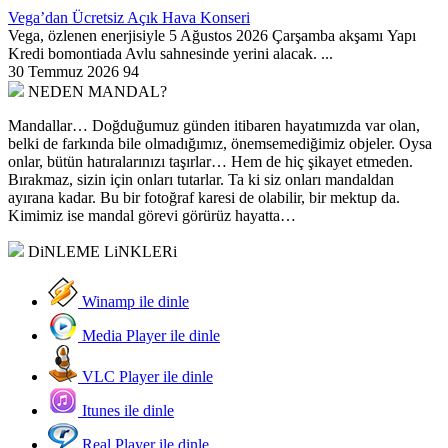
Vega’dan Ücretsiz Açık Hava Konseri
Vega, özlenen enerjisiyle 5 Ağustos 2026 Çarşamba akşamı Yapı
Kredi bomontiada Avlu sahnesinde yerini alacak. ...
30 Temmuz 2026
94
NEDEN MANDAL?
Mandallar… Doğduğumuz günden itibaren hayatımızda var olan,
belki de farkında bile olmadığımız, önemsemediğimiz objeler. Oysa
onlar, bütün hatıralarınızı taşırlar… Hem de hiç şikayet etmeden.
Bırakmaz, sizin için onları tutarlar. Ta ki siz onları mandaldan
ayırana kadar. Bu bir fotoğraf karesi de olabilir, bir mektup da.
Kimimiz ise mandal görevi görürüz hayatta…
DiNLEME LiNKLERi
Winamp ile dinle
Media Player ile dinle
VLC Player ile dinle
Itunes ile dinle
Real Player ile dinle