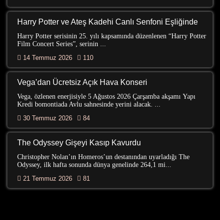
Harry Potter ve Ateş Kadehi Canlı Senfoni Eşliğinde
Harry Potter serisinin 25. yılı kapsamında düzenlenen “Harry Potter
Film Concert Series”, serinin ...
14 Temmuz 2026
110
Vega’dan Ücretsiz Açık Hava Konseri
Vega, özlenen enerjisiyle 5 Ağustos 2026 Çarşamba akşamı Yapı
Kredi bomontiada Avlu sahnesinde yerini alacak. ...
30 Temmuz 2026
84
The Odyssey Gişeyi Kasıp Kavurdu
Christopher Nolan’ın Homeros’un destanından uyarladığı The
Odyssey, ilk hafta sonunda dünya genelinde 264,1 mi...
21 Temmuz 2026
81