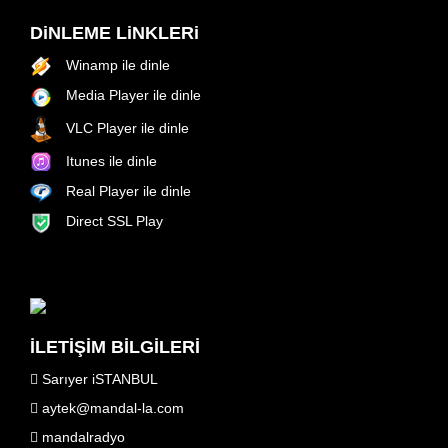
DiNLEME LiNKLERi
Winamp ile dinle
Media Player ile dinle
VLC Player ile dinle
Itunes ile dinle
Real Player ile dinle
Direct SSL Play
İLETİŞİM BİLGİLERİ
Sarıyer iSTANBUL
aytek@mandal-la.com
mandalradyo